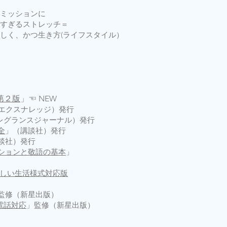
ミッションに
すぎるストレッチ＝
しく、かつ生き方(ライフスタイル）
第２版
」☜ NEW
(エクスナレッジ）発行
レグランスジャーナル）発行
全
」（講談社）発行
談社）発行
ションと敬語の基本
」
新しい生活様式対応版
監修（新星出版）
電話対応
」監修（新星出版）