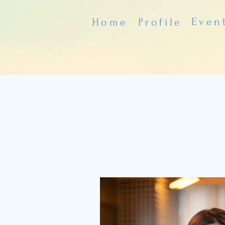
​Even
​Home
​Profile