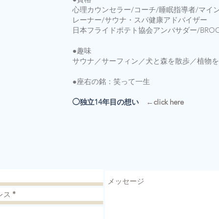
心理カウンセラー/コーチ/睡眠指導者/マイ
レーナー/サウナ・スパ健康アドバイザー
日本フライドポテト協会アンバサダー/BROOK
●趣味
サウナ／サーフィン／犬と森を散歩／植物を
●座右の銘：笑って一生
◯
独立14年目の想い
←click here