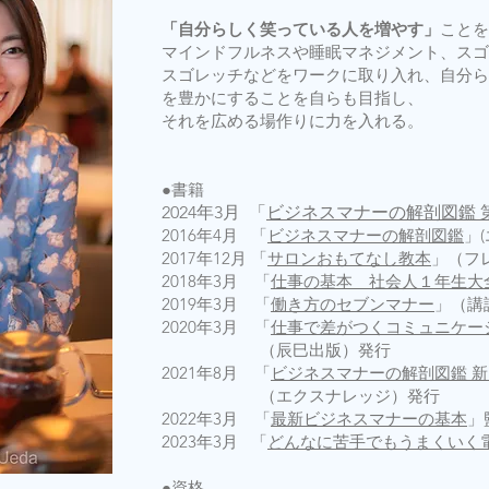
「自分らしく笑っている人を増やす」
ことを
マインドフルネスや睡眠マネジメント、スゴ
スゴレッチなどをワークに取り入れ、自分ら
を豊かにすることを自らも目指し、
それを広める場作りに力を入れる。
​●書籍
2024年3月
「
ビジネスマナーの解剖図鑑 
2016年4月 「
ビジネスマナーの解剖図鑑
」
2017年12月 「
サロンおもてなし教本
」（フ
2018年3月 「
仕事の基本 社会人１年生大
​2019年3月 「
働き方のセブンマナー
」（講
2020年3月 「
仕事で差がつくコミュニケー
（辰巳出版）発行
2021年8月 「
ビジネスマナーの解剖図鑑 
（エクスナレッジ）発行
2022年3月 「
最新ビジネスマナーの基本
」
2023年3月 「
どんなに苦手でもうまくいく
●資格