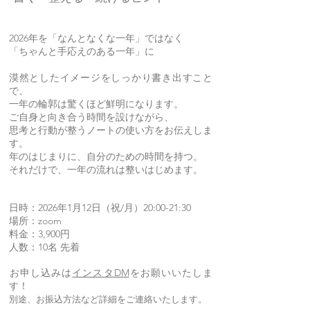
2026年を「なんとなくな一年」ではなく
「ちゃんと手応えの
ある一年」に
漠然としたイメージをしっかり書き出すこと
で、
一年の輪郭は驚くほど鮮明になります。
ご自身と向き合う時間を設けながら、
思考と行動が整うノートの使い方をお伝えしま
す。
年のはじまりに、自分のための時間を持つ。
それだけで、一年の流れは整いはじめます。
日時：2026年1月12日（祝/月）20:00-21:30
場所：zoom
料金：3,900円
​人数：10名 先着​​
​お申し込みは
インスタDM
をお願いいたしま
す！
別途、お振込方法など詳細をご連絡いたします。