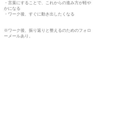
・言葉にすることで、これからの進み方が軽や
かになる
・ワーク後、すぐに動き出したくなる
※ワーク後、振り返りと整えるのためのフォロ
ーメールあり。
年のはじまりに、皆さんと心地よく整う、
​穏やかで豊かな時間をご一緒できたら嬉しいで
す。
お申し込みは
インスタDM
をお願いいたしま
す！
お振込方法など詳細をご連絡いたします。