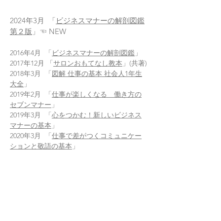
2024年3月
「
ビジネスマナーの解剖図鑑
第２版
」☜ NEW
2016年4月
「
ビジネスマナーの解剖図鑑
」
2017年12月
「
サロンおもてなし教本
」(共著)
2018年3月
「
図解 仕事の基本 社会人1年生
大全
」
2019年2月 「
仕事が楽しくなる 働き方の
セブンマナー
」
2019年3月 「
心をつかむ！新しいビジネス
マナーの基本
」
2020年3月
「
仕事で差がつくコミュニケー
ションと敬語の基本
」
2021年8月 「
ビジネスマナーの解剖図鑑
新生活様式対応版
」
2022年3月 「
最新ビジネスマナーの基本
」
(共著/監修)
2023年3月 「
どんなに苦手でもうまくいく
電話対応
」(監修)